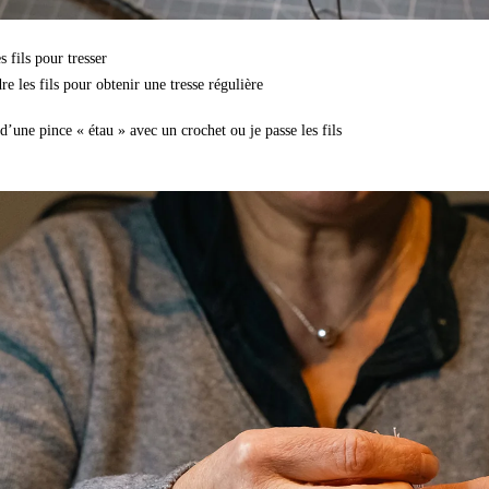
s fils pour tresser
dre les fils pour obtenir une tresse régulière
d’une pince « étau » avec un crochet ou je passe les fils