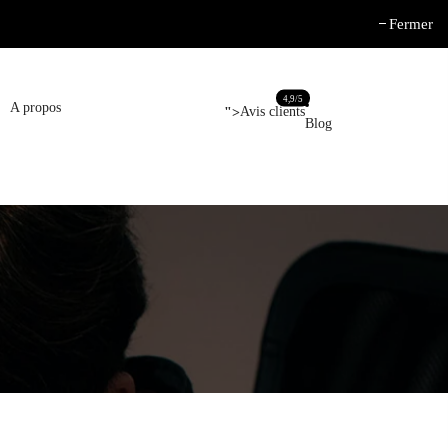
Fermer
4,9/5
A propos
Avis clients
">
Blog