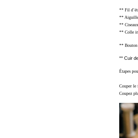
** Fil d’é
** Aiguill
** Ciseau
** Colle i
** Bouton 
** Cuir d
Étapes pou
Couper le f
Coupez plu