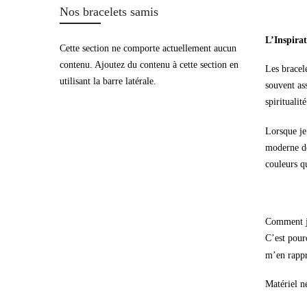
Nos bracelets samis
L’Inspira
s de port
 de réduction
Cette section ne comporte actuellement aucun
sage à votre commande
contenu. Ajoutez du contenu à cette section en
uction prendra effet au moment de
Les bracele
utilisant la barre latérale.
souvent ass
spirituali
Lorsque je
moderne de
couleurs qu
Comment j
C’est pourq
m’en rappr
Matériel n