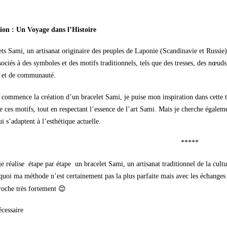
tion : Un Voyage dans l’Histoire
ts Sami, un artisanat originaire des peuples de Laponie (Scandinavie et Russie), 
ociés à des symboles et des motifs traditionnels, tels que des tresses, des nœuds,
té et de communauté.
 commence la création d’un bracelet Sami, je puise mon inspiration dans cette t
 ces motifs, tout en respectant l’essence de l’art Sami. Mais je cherche égaleme
i s’adaptent à l’esthétique actuelle.
*****
e réalise
étape par étape
un bracelet Sami, un artisanat traditionnel de la cult
uoi ma méthode n’est certainement pas la plus parfaite mais avec les échanges av
😊
oche très fortement
écessaire